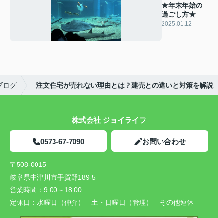
★年末年始の
過ごし方★
2025.01.12
ブログ
注文住宅が売れない理由とは？建売との違いと対策を解説
株式会社 ジョイライフ
0573-67-7090
お問い合わせ
〒508-0015
岐阜県中津川市手賀野189-5
営業時間：
9:00～18:00
定休日：
水曜日（仲介） 土・日曜日（管理） その他連休