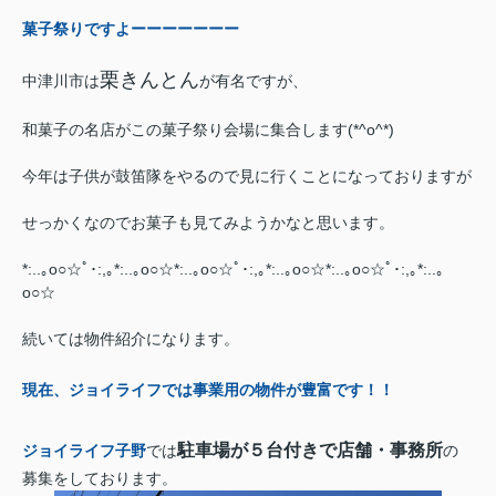
菓子祭りですよーーーーーーー
栗きんとん
中津川市は
が有名ですが、
和菓子の名店がこの菓子祭り会場に集合します(*^o^*)
今年は子供が鼓笛隊をやるので見に行くことになっておりますが
せっかくなのでお菓子も見てみようかなと思います。
*:..｡o○☆ﾟ･:,｡*:..｡o○☆*:..｡o○☆ﾟ･:,｡*:..｡o○☆*:..｡o○☆ﾟ･:,｡*:..｡
o○☆
続いては物件紹介になります。
現在、ジョイライフでは事業用の物件が豊富です！！
駐車場が５台付きで店舗・事務所
ジョイライフ子野
では
の
募集をしております。