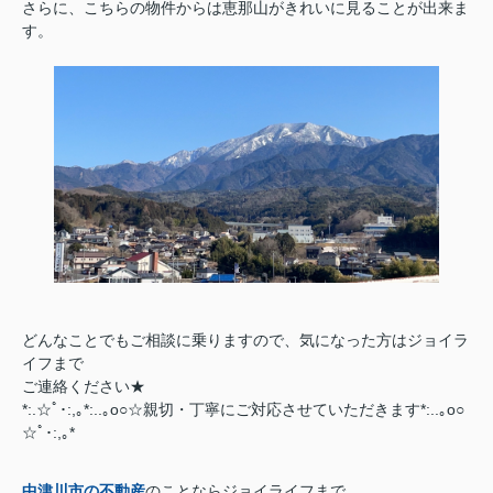
さらに、こちらの物件からは恵那山がきれいに見ることが出来ま
す。
どんなことでもご相談に乗りますので、気になった方はジョイラ
イフまで
ご連絡ください★
*:.☆ﾟ･:,｡*:..｡o○☆親切・丁寧にご対応させていただきます*:..｡o○
☆ﾟ･:,｡*
中津川市の不動産
のことならジョイライフまで。