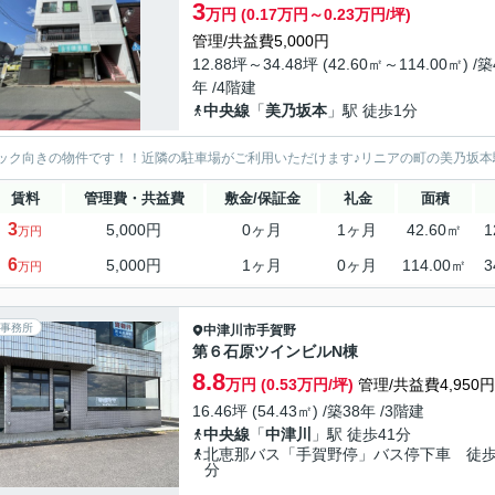
3
万円 (0.17万円～0.23万円/坪)
管理/共益費5,000円
12.88坪～34.48坪 (42.60㎡～114.00㎡) /築
年 /4階建
中央線
「
美乃坂本
」駅 徒歩1分
ック向きの物件です！！近隣の駐車場がご利用いただけます♪リニアの町の美乃坂本
賃料
管理費・共益費
敷金/保証金
礼金
面積
3
5,000円
0ヶ月
1ヶ月
42.60㎡
1
万円
6
5,000円
1ヶ月
0ヶ月
114.00㎡
3
万円
事務所
中津川市
手賀野
第６石原ツインビルN棟
8.8
万円 (0.53万円/坪)
管理/共益費4,950円
16.46坪 (54.43㎡) /築38年 /3階建
中央線
「
中津川
」駅 徒歩41分
北恵那バス「手賀野停」バス停下車 徒歩
分