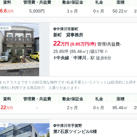
賃料
管理費・共益費
敷金/保証金
礼金
面積
6.6
5,000円
1ヶ月
0ヶ月
50.22㎡
1
万円
事務所
中津川市
新町
新町 貸事務所
22
万円 (0.85万円/坪)
管理/共益費-
25.85坪 (85.46㎡) /築17年 /-
中央線
「
中津川
」駅 徒歩6分
まちテラスまですぐの好立地な物件です♪礼金不要というメリットは経済的にも得す
♪便利に利用できる商店街で、人通りがあります♪
賃料
管理費・共益費
敷金/保証金
礼金
面積
22
-
2ヶ月
0ヶ月
85.46㎡
2
万円
一部
中津川市
手賀野
第7石原ツインビルS棟