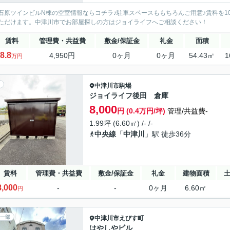
石原ツインビルN棟の空室情報ならコチラ♪駐車スペースももちろんご用意♪賃料を1
ただけます。中津川市でお部屋探しの方はジョイライフへご相談ください！
賃料
管理費・共益費
敷金/保証金
礼金
面積
8.8
4,950円
0ヶ月
0ヶ月
54.43㎡
1
万円
中津川市
駒場
ジョイライフ後田 倉庫
8,000
円 (0.4万円/坪)
管理/共益費-
1.99坪 (6.60㎡) /- /-
中央線
「
中津川
」駅 徒歩36分
賃料
管理費・共益費
敷金/保証金
礼金
建物面積
8,000
-
-
0ヶ月
6.60㎡
円
一部
中津川市
えびす町
はやしやビル