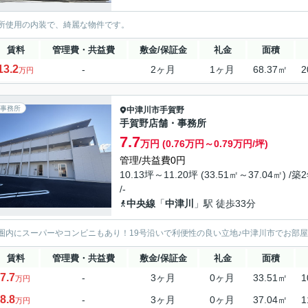
所使用の内装で、綺麗な物件です。
賃料
管理費・共益費
敷金/保証金
礼金
面積
13.2
-
2ヶ月
1ヶ月
68.37㎡
2
万円
事務所
中津川市
手賀野
手賀野店舗・事務所
7.7
万円 (0.76万円～0.79万円/坪)
管理/共益費0円
10.13坪～11.20坪 (33.51㎡～37.04㎡) /築
/-
中央線
「
中津川
」駅 徒歩33分
圏内にスーパーやコンビニもあり！19号沿いで利便性の良い立地♪中津川市でお部
賃料
管理費・共益費
敷金/保証金
礼金
面積
7.7
-
3ヶ月
0ヶ月
33.51㎡
1
万円
8.8
-
3ヶ月
0ヶ月
37.04㎡
1
万円