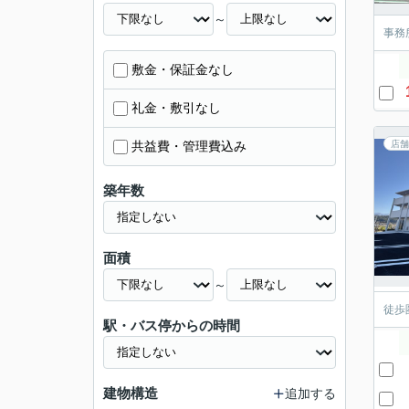
～
事務
敷金・保証金なし
礼金・敷引なし
共益費・管理費込み
店舗
築年数
面積
～
徒歩
駅・バス停からの時間
建物構造
追加する