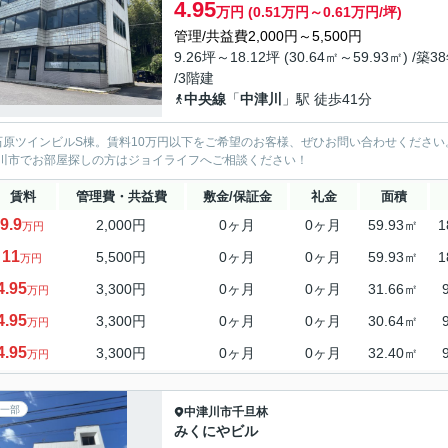
4.95
万円 (0.51万円～0.61万円/坪)
管理/共益費2,000円～5,500円
9.26坪～18.12坪 (30.64㎡～59.93㎡) /築3
/3階建
中央線
「
中津川
」駅 徒歩41分
石原ツインビルS棟。賃料10万円以下をご希望のお客様、ぜひお問い合わせください
川市でお部屋探しの方はジョイライフへご相談ください！
賃料
管理費・共益費
敷金/保証金
礼金
面積
9.9
2,000円
0ヶ月
0ヶ月
59.93㎡
1
万円
11
5,500円
0ヶ月
0ヶ月
59.93㎡
1
万円
4.95
3,300円
0ヶ月
0ヶ月
31.66㎡
万円
4.95
3,300円
0ヶ月
0ヶ月
30.64㎡
万円
4.95
3,300円
0ヶ月
0ヶ月
32.40㎡
万円
一部
中津川市
千旦林
みくにやビル