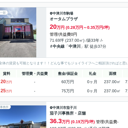
一部
中津川市
駒場
オータムプラザ
20
万円 (0.28万円～0.35万円/坪)
管理/共益費0円
71.69坪 (237.00㎡) /築33年 /-
中央線
「
中津川
」駅 徒歩37分
全体の賃貸も可能となります！！どんな事でもジョイライフへご相談頂ければと思
賃料
管理費・共益費
敷金/保証金
礼金
面積
20
-
60万円
0ヶ月
237.00㎡
7
万円
25
-
75万円
0ヶ月
237.00㎡
7
万円
事務所
中津川市
茄子川
茄子川事務所・店舗
36.3
万円 (0.19万円/坪)
管理/共益費-