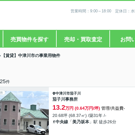
営業時間：9:00～18:00 定休
売買物件を探す
売却・買取査定
お問
【賃貸】中津川市の事業用物件
25
件
所
中津川市
茄子川
茄子川事務所
13.2
万円 (0.64万円/坪)
管理/共益費-
20.68坪 (68.37㎡) /築31年 /-
中央線
「
美乃坂本
」駅 徒歩26分