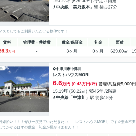
190.27坪 (629.00㎡) /予定 /1階建
中央線
「
美乃坂本
」駅 徒歩27分
ィスとしてもご利用いただける物件です！
賃料
管理費・共益費
敷金/保証金
礼金
面積
36.3
-
3ヶ月
0ヶ月
629.00㎡
1
万円
所
中津川市
中津川
レストハウスMORI
6.6
万円 (0.43万円/坪)
管理/共益費5,000円
15.19坪 (50.22㎡) /築45年 /2階建
中央線
「
中津川
」駅 徒歩18分
号線沿い！！！ぜひ一度見ていただきたい、「レストハウスMORI」です☆敷金不
してかかるはずの敷金・礼金が掛かりません！！