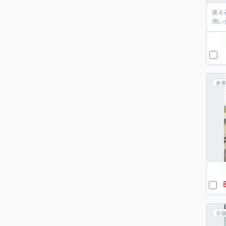
第６
用い
倉庫
店舗