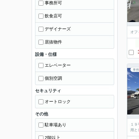
事務所可
飲食店可
デザイナーズ
オフ
居抜物件
設備・仕様
エレベーター
事務
個別空調
セキュリティ
オートロック
その他
駐車場あり
１９
用と
2階以上