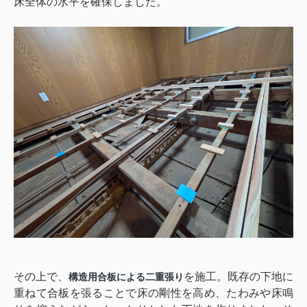
床全体の水平を確保しました。
その上で、
を施工。既存の下地に
構造用合板による二重張り
重ねて合板を張ることで床の剛性を高め、たわみや床鳴