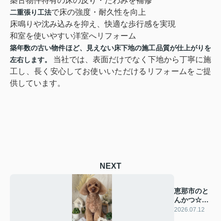
築古物件特有の床の反り・たわみを補修
で床の強度・耐久性を向上
二重張り工法
床鳴りや沈み込みを抑え、快適な歩行感を実現
和室を使いやすい洋室へリフォーム
築年数の古い物件ほど、見えない床下地の施工品質が仕上がりを
当社では、表面だけでなく下地から丁寧に施
左右します。
工し、長く安心してお使いいただけるリフォームをご提
供しています。
NEXT
恵那市のと
んかつ☆若
葉屋
2026.07.12