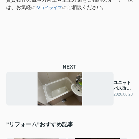
は、お気軽に
にご相談ください。
ジョイライフ
NEXT
ユニット
バス改修
工事
2026.06.28
”リフォーム”おすすめ記事