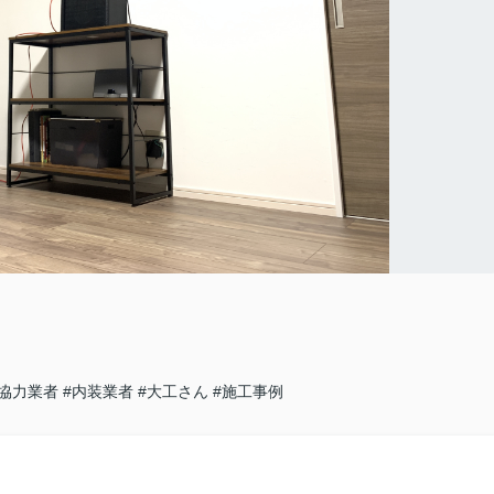
#協力業者
#内装業者
#大工さん
#施工事例