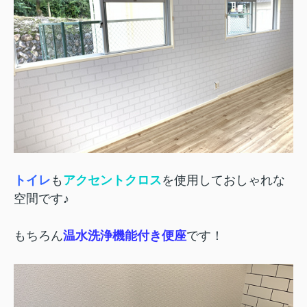
トイレ
も
アクセントクロス
を使用しておしゃれな
空間です♪
もちろん
温水洗浄機能付き便座
です！