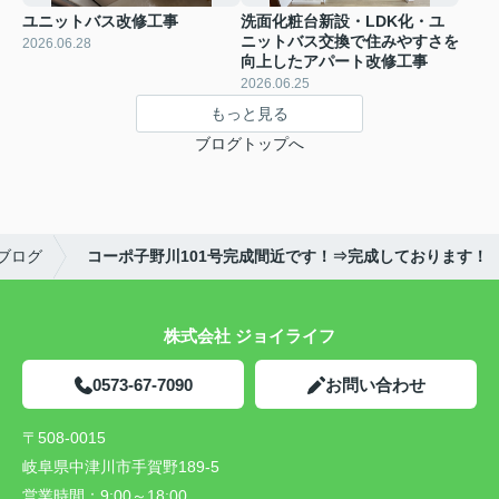
ユニットバス改修工事
洗面化粧台新設・LDK化・ユ
ニットバス交換で住みやすさを
2026.06.28
向上したアパート改修工事
2026.06.25
もっと見る
ブログトップへ
ブログ
コーポ子野川101号完成間近です！⇒完成しております！
株式会社 ジョイライフ
0573-67-7090
お問い合わせ
〒508-0015
岐阜県中津川市手賀野189-5
営業時間：
9:00～18:00