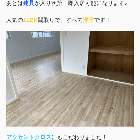
あとは
建具
が入り次第、即入居可能になります♪
人気の
1LDK
間取りで、すべて
洋室
です！
アクセントクロス
にもこだわりました！