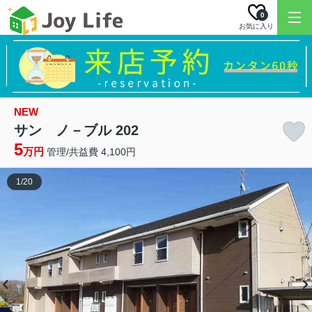
0
お気に入り
NEW
サン ノ－ブル 202
5
万円
管理/共益費 4,100円
1
/
20