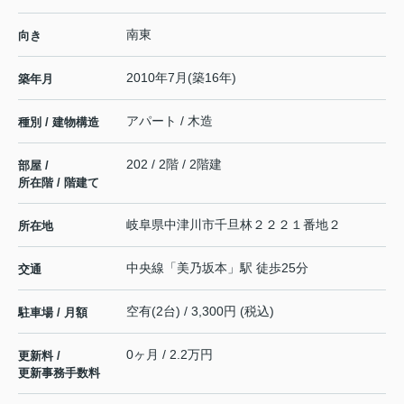
南東
向き
2010年7月(築16年)
築年月
アパート / 木造
種別 / 建物構造
202 / 2階 / 2階建
部屋 /
所在階 / 階建て
岐阜県
中津川市
千旦林
２２２１番地２
所在地
中央線
「
美乃坂本
」駅 徒歩25分
交通
空有(2台) / 3,300円 (税込)
駐車場 / 月額
0ヶ月 / 2.2万円
更新料 /
更新事務手数料