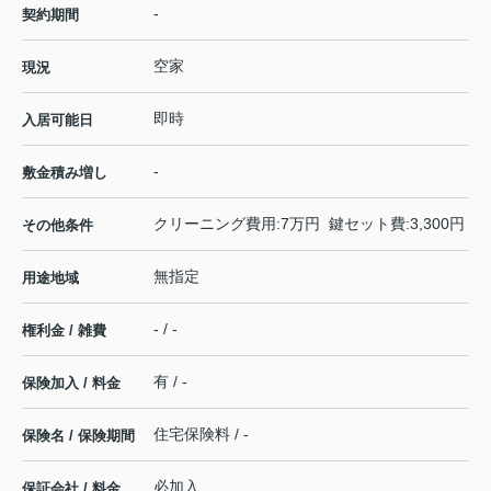
-
契約期間
空家
現況
即時
入居可能日
-
敷金積み増し
クリーニング費用:7万円 鍵セット費:3,300円
その他条件
無指定
用途地域
- / -
権利金 / 雑費
有 / -
保険加入 / 料金
住宅保険料 / -
保険名 / 保険期間
必加入
保証会社 / 料金