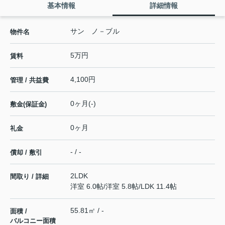
基本情報
詳細情報
サン ノ－ブル
物件名
5万円
賃料
4,100円
管理 / 共益費
0ヶ月(-)
敷金(保証金)
0ヶ月
礼金
- / -
償却 / 敷引
2LDK
間取り / 詳細
洋室 6.0帖
/
洋室 5.8帖
/
LDK 11.4帖
55.81㎡ / -
面積 /
バルコニー面積