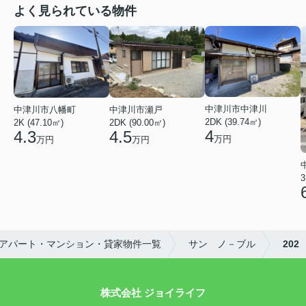
よく見られている物件
中津川市中津川
中津川市八幡町
中津川市瀬戸
2DK (39.74㎡)
2K (47.10㎡)
2DK (90.00㎡)
4
4.3
4.5
万円
万円
万円
3
アパート・マンション・貸家物件一覧
サン ノ－ブル
202
株式会社 ジョイライフ