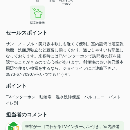
別
置場
付きインタ
ーホン
浴室乾燥機
セールスポイント
サン ノ－ブル：美乃坂本駅にも近くて便利。室内設備は浴室乾
燥機・洗面所独立など豊富に揃っており、過ごしやすいお部屋に
なっております。来客時にはTVインターホンで訪問者の顔を確
認することがきるので安心感があります。利便性の良い美乃坂本
周辺で住まい検索をするなら、ジョイライフにご連絡下さい。
0573-67-7090からいつでもどうぞ。
ポイント
TVインターホン
駐輪場
温水洗浄便座
バルコニー
バスト
イレ別
担当者のコメント
来客が一目でわかるTVインターホン付き。室内設備