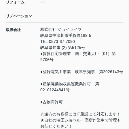
---
リフォーム
--
リノベーション
株式会社 ジョイライフ
取扱会社
岐阜県中津川市手賀野189-5
TEL:
0573-67-7090
岐阜県知事 (2) 第5125号
●賃貸住宅管理業 国土交通大臣（01）第
9706号
●登録電気工事業 岐阜県知事 第2026143号
●産業廃棄物収集運搬業許可 第
02101244841号
●古物商許可
☆遠方のお客様にはIT重説にて対応します！
★自社の油圧ショベル・高所作業車で管理も
お任せください！