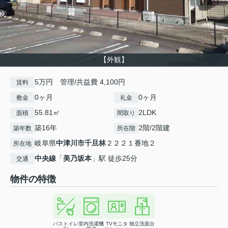
【外観】
5万円 管理/共益費 4,100円
賃料
0ヶ月
0ヶ月
敷金
礼金
55.81㎡
2LDK
面積
間取り
築16年
2階/2階建
築年数
所在階
岐阜県
中津川市
千旦林
２２２１番地２
所在地
中央線
「
美乃坂本
」駅 徒歩25分
交通
物件の特徴
バストイレ
室内洗濯機
TVモニタ
独立洗面台