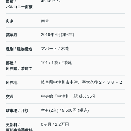
46.68㎡ / -
面積 /
バルコニー面積
南東
向き
2019年9月(築6年)
築年月
アパート / 木造
種別 / 建物構造
101 / 1階 / 2階建
部屋 /
所在階 / 階建て
岐阜県
中津川市
中津川
字大久後２４３８－２
所在地
中央線
「
中津川
」駅 徒歩35分
交通
空有(2台) / 5,500円 (税込)
駐車場 / 月額
0ヶ月 / 2.2万円
更新料 /
更新事務手数料