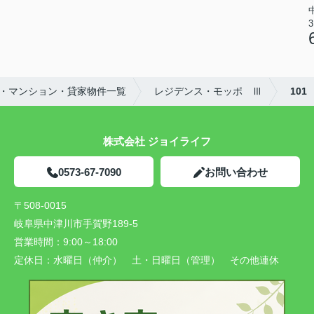
3
・マンション・貸家物件一覧
レジデンス・モッポ Ⅲ
101
株式会社 ジョイライフ
0573-67-7090
お問い合わせ
〒508-0015
岐阜県中津川市手賀野189-5
営業時間：
9:00～18:00
定休日：
水曜日（仲介） 土・日曜日（管理） その他連休