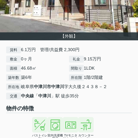
【外観】
6.1万円 管理/共益費 2,300円
賃料
0ヶ月
9.15万円
敷金
礼金
46.68㎡
1LDK
面積
間取り
築6年
1階/2階建
築年数
所在階
岐阜県
中津川市
中津川
字大久後２４３８－２
所在地
中央線
「
中津川
」駅 徒歩35分
交通
物件の特徴
バストイレ
室内洗濯機
TVモニタ
カウンター