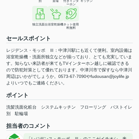
別
置場
付きインタ
キッチン
ーホン
独立洗面台
浴室乾燥機
ネット使用
料無料
セールスポイント
レジデンス・モッポ Ⅲ：中津川駅にも近くて便利。室内設備は
浴室乾燥機・洗面所独立などが揃っており、とても充実していま
す。知らない来訪者が来てもTVインターホン越しに確認できる
ので防犯対策として優れております。中津川市で探すなら中津川
周辺はいかがでしょうか。0573-67-7090やfudousan@joylife.jp
よりいつでもご連絡ください。
ポイント
洗髪洗面化粧台
システムキッチン
フローリング
バストイレ
別
駐輪場
担当者のコメント
「レジデンス・モッポ Ⅲ」のここがイチオシ。来