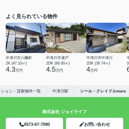
よく見られている物件
中津川市八幡町
中津川市瀬戸
中津川市中津川
2K (47.10㎡)
2DK (90.00㎡)
2DK (39.74㎡)
3
4.3
4.5
4
万円
万円
万円
ンション・貸家物件一覧
中津川駅
シール・クレイドルmaro
株式会社 ジョイライフ
0573-67-7090
お問い合わせ