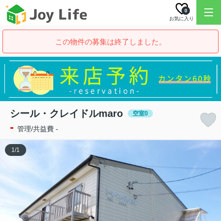
0
お気に入り
この物件の募集は終了しました。
シール・クレイドルmaro
空室0
-
管理/共益費 -
1
/
1