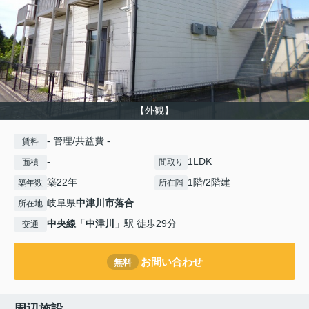
【外観】
- 管理/共益費 -
賃料
-
1LDK
面積
間取り
築22年
1階/2階建
築年数
所在階
岐阜県
中津川市
落合
所在地
中央線
「
中津川
」駅 徒歩29分
交通
お問い合わせ
無料