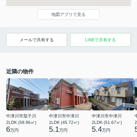
地図アプリで見る
メールで共有する
LINEで共有する
近隣の物件
中津川市茄子川
中津川市中津川
中津川市中津川
2LDK (58.86㎡)
1LDK (45.72㎡)
2LDK (51.67㎡)
2
6
5.1
5.4
万円
万円
万円