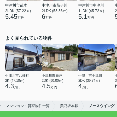
中津川市苗木
中津川市茄子川
中津川市中津川
2LDK (57.22㎡)
2LDK (58.86㎡)
1LDK (45.72㎡)
2
5.45
6
5.1
万円
万円
万円
よく見られている物件
中津川市八幡町
中津川市瀬戸
中津川市中津川
2K (47.10㎡)
2DK (90.00㎡)
2DK (39.74㎡)
3
4.3
4.5
4
万円
万円
万円
ト・マンション・貸家物件一覧
美乃坂本駅
ノースウイング