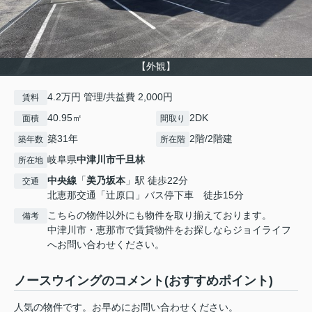
【外観】
4.2万円 管理/共益費 2,000円
賃料
40.95㎡
2DK
面積
間取り
築31年
2階/2階建
築年数
所在階
岐阜県
中津川市
千旦林
所在地
中央線
「
美乃坂本
」駅 徒歩22分
交通
北恵那交通「辻原口」バス停下車 徒歩15分
こちらの物件以外にも物件を取り揃えております。
備考
中津川市・恵那市で賃貸物件をお探しならジョイライフ
へお問い合わせください。
ノースウイングのコメント(おすすめポイント)
人気の物件です。お早めにお問い合わせください。