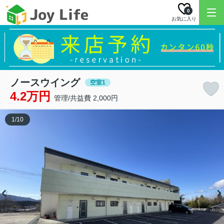
0
お気に入り
ノースウイング
空室1
4.2万円
管理/共益費 2,000円
1
/
10