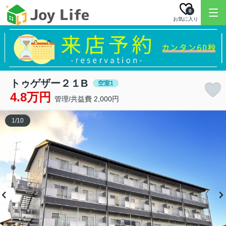
0
お気に入り
トゥゲザー２１B
空室1
4.8万円
管理/共益費 2,000円
1
/
10