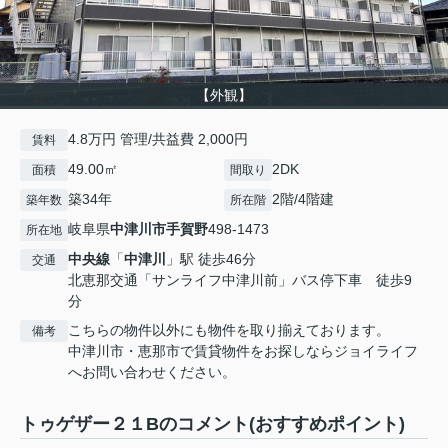
【外観】
4.8万円 管理/共益費 2,000円
賃料
49.00㎡
2DK
面積
間取り
築34年
2階/4階建
築年数
所在階
岐阜県
中津川市
手賀野
498-1473
所在地
中央線
「
中津川
」駅 徒歩46分
交通
北恵那交通「サンライフ中津川前」バス停下車 徒歩9
分
こちらの物件以外にも物件を取り揃えております。
備考
中津川市・恵那市で賃貸物件をお探しならジョイライフ
へお問い合わせください。
トゥゲザー２１Bのコメント(おすすめポイント)