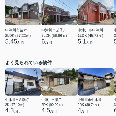
中津川市苗木
中津川市茄子川
中津川市中津川
2LDK (57.22㎡)
2LDK (58.86㎡)
1LDK (45.72㎡)
2
5.45
6
5.1
万円
万円
万円
よく見られている物件
中津川市八幡町
中津川市瀬戸
中津川市中津川
2K (47.10㎡)
2DK (90.00㎡)
2DK (39.74㎡)
3
4.3
4.5
4
万円
万円
万円