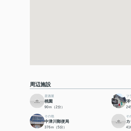
周辺施設
居酒屋
フ
桃園
洋
90ｍ（2分）
2
その他
そ
中津川郵便局
カ
376ｍ（5分）
4