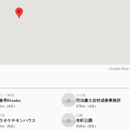
Google Ma
ランス料理
その他
食亭Kisaku
司法書士吉村成春事務所
45ｍ（4分）
276ｍ（4分）
の他
公園
ラオケチキンハウス
本町公園
16ｍ（6分）
419ｍ（6分）