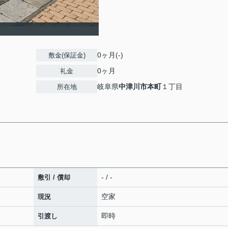
0ヶ月(-)
敷金(保証金)
0ヶ月
礼金
岐阜県
中津川市
本町
１丁目
所在地
- / -
敷引 / 償却
空家
現況
即時
引渡し