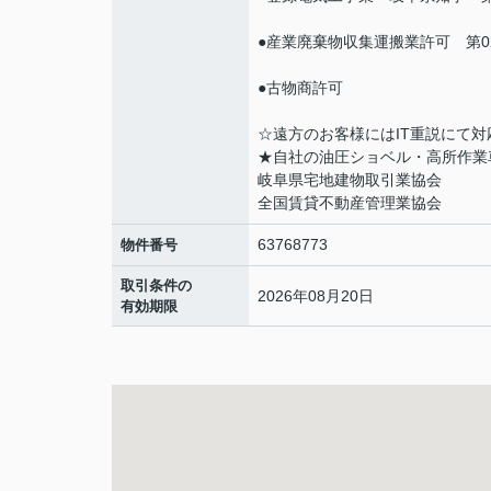
●産業廃棄物収集運搬業許可 第021
●古物商許可
☆遠方のお客様にはIT重説にて対
★自社の油圧ショベル・高所作業
岐阜県宅地建物取引業協会
全国賃貸不動産管理業協会
63768773
物件番号
取引条件の
2026年08月20日
有効期限