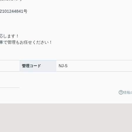
01244841号
応します！
車で管理もお任せください！
NJ-5
管理コード
情報