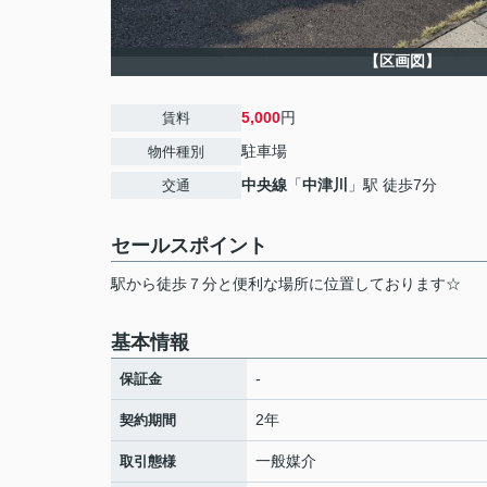
【区画図】
5,000
円
賃料
駐車場
物件種別
中央線
「
中津川
」駅 徒歩7分
交通
セールスポイント
駅から徒歩７分と便利な場所に位置しております☆
基本情報
-
保証金
2年
契約期間
一般媒介
取引態様