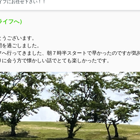
イフにお任せ下さい！！
ら (株)ジョイライフへ）
とうございます。
間を過ごしました。
フへ行ってきました、朝７時半スタートで
早かったのですが気
りに会う方で懐かしい話でとても楽しかったです。