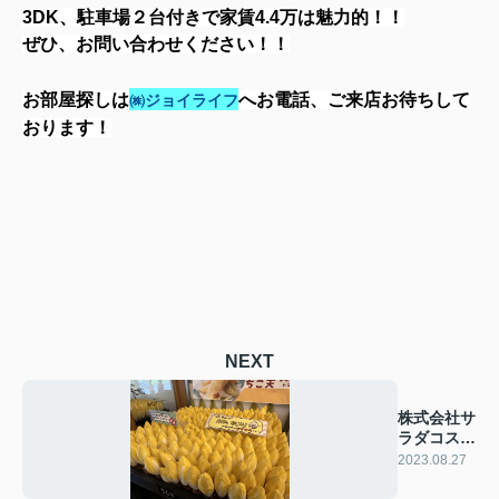
3DK、駐車場２台付きで家賃4.4万は魅力的！！
ぜひ、お問い合わせください！！
お部屋探しは
へお電話、ご来店お待ちして
㈱ジョイライフ
おります！
NEXT
株式会社サ
ラダコスモ
様 ご紹介
2023.08.27