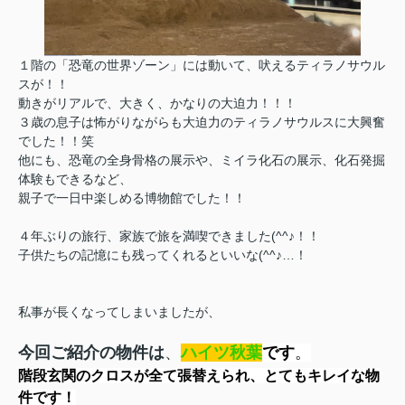
１階の「恐竜の世界ゾーン」には動いて、吠えるティラノサウル
スが！！
動きがリアルで、大きく、かなりの大迫力！！！
３歳の息子は怖がりながらも大迫力のティラノサウルスに大興奮
でした！！笑
他にも、恐竜の全身骨格の展示や、ミイラ化石の展示、化石発掘
体験もできるなど、
親子で一日中楽しめる博物館でした！！
４年ぶりの旅行、家族で旅を満喫できました(^^♪！！
子供たちの記憶にも残ってくれるといいな(^^♪…！
私事が長くなってしまいましたが、
今回ご紹介の物件は
、
ハイツ秋葉
です
。
階段玄関のクロスが全て張替えられ、とてもキレイな物
件です！