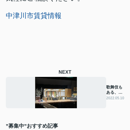
中津川市賃貸情報
NEXT
歌舞伎も
ある、中
津川市
2022.05.10
”募集中”おすすめ記事