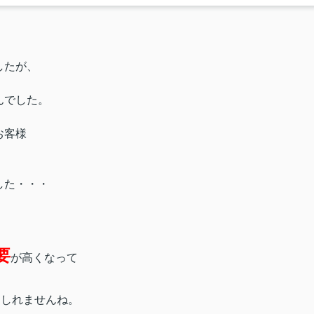
したが、
んでした。
お客様
した・・・
！
要
が高くなって
もしれませんね。