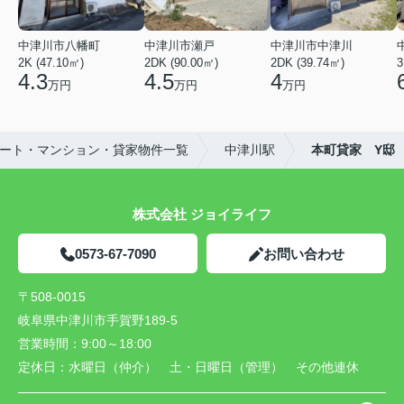
中津川市八幡町
中津川市瀬戸
中津川市中津川
2K (47.10㎡)
2DK (90.00㎡)
2DK (39.74㎡)
3
4.3
4.5
4
万円
万円
万円
ート・マンション・貸家物件一覧
中津川駅
本町貸家 Y邸
株式会社 ジョイライフ
0573-67-7090
お問い合わせ
〒508-0015
岐阜県中津川市手賀野189-5
営業時間：
9:00～18:00
定休日：
水曜日（仲介） 土・日曜日（管理） その他連休