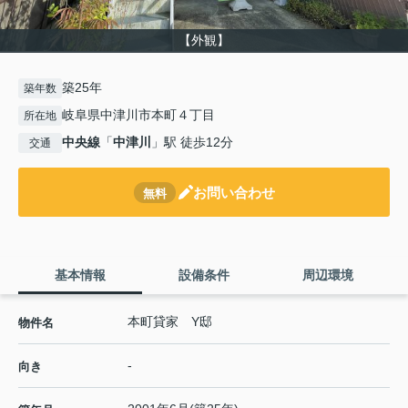
【外観】
築25年
築年数
岐阜県中津川市本町４丁目
所在地
中央線
「
中津川
」駅 徒歩12分
交通
お問い合わせ
無料
基本情報
設備条件
周辺環境
本町貸家 Y邸
物件名
-
向き