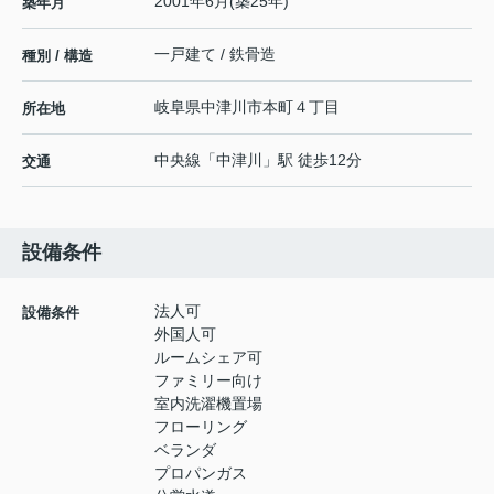
2001年6月(築25年)
築年月
一戸建て / 鉄骨造
種別 / 構造
岐阜県
中津川市
本町
４丁目
所在地
中央線
「
中津川
」駅 徒歩12分
交通
設備条件
法人可
設備条件
外国人可
ルームシェア可
ファミリー向け
室内洗濯機置場
フローリング
ベランダ
プロパンガス