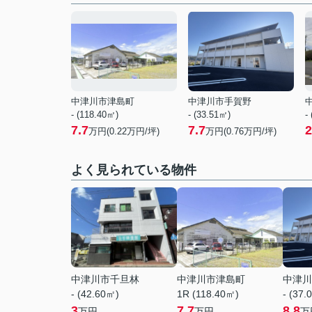
中津川市津島町
中津川市手賀野
- (118.40㎡)
- (33.51㎡)
-
7.7
7.7
2
万円(
0.22
万円/坪)
万円(
0.76
万円/坪)
よく見られている物件
中津川市千旦林
中津川市津島町
中津川
- (42.60㎡)
1R (118.40㎡)
- (37.
3
7.7
8.8
万円
万円
万