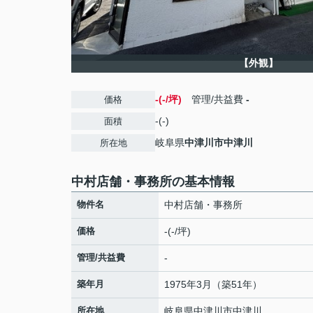
【外観】
-(-/坪)
管理/共益費
-
価格
-(-)
面積
岐阜県
中津川市
中津川
所在地
中村店舗・事務所の基本情報
物件名
中村店舗・事務所
価格
-(-/坪)
管理/共益費
-
築年月
1975年3月（築51年）
所在地
岐阜県
中津川市
中津川