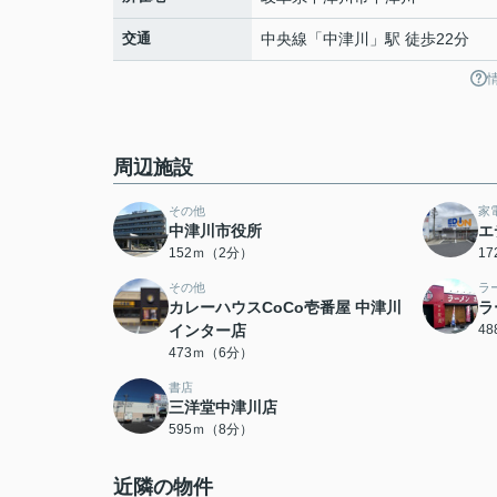
交通
中央線
「
中津川
」駅 徒歩22分
周辺施設
その他
家
中津川市役所
エ
152ｍ（2分）
1
その他
ラ
カレーハウスCoCo壱番屋 中津川
ラ
インター店
4
473ｍ（6分）
書店
三洋堂中津川店
595ｍ（8分）
近隣の物件