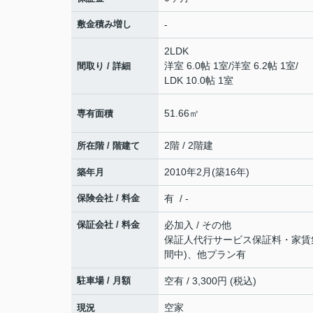
敷金積み増し
-
2LDK
洋室 6.0帖 1室
/
洋室 6.2帖 1室
/
間取り / 詳細
LDK 10.0帖 1室
51.66㎡
専有面積
2階 / 2階建
所在階 / 階建て
2010年2月(築16年)
築年月
保険会社 / 料金
有 / -
保証会社 / 料金
必加入 / その他
保証人代行サービス保証料・家賃集金
間中)、他プラン有
駐車場 / 月額
空有 / 3,300円 (税込)
空家
現況