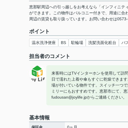
恵那駅周辺への引っ越しをお考えなら「インフィニテ
ができます。この物件はバルコニー付きで、用途に合
周辺の賃貸も取り扱っています。お問い合わせは0573-6
ポイント
温水洗浄便座
BS
駐輪場
洗髪洗面化粧台
バ
担当者のコメント
来客時にはTVインターホンを使用して訪
日で濡れた上着や傘もすぐに乾燥できます
場が付いている物件です。スイッチ一つで
ミリーにもおすすめです。恵那市にて、恵那近
fudousan@joylife.jpからご連絡ください。
基本情報
0ヶ月
保証金