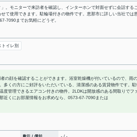
ィ」。モニターで来訪者を確認し、インターホンで対面せずに会話する
わせて使用できます。駐輪場付きの物件です。恵那市に詳しい当社では
7-7090までお気軽にどうぞ。
ストイレ別
問者の顔を確認することができます。浴室乾燥機が付いているので、雨
。多くの方にご好評をいただいている、清潔感のある賃貸物件です。駐
温度管理できるエアコン付きの物件。2LDKは開放感のある間取りでフ
くにお部屋情報をお求めなら、0573-67-7090または
- / -
敷引 / 償却