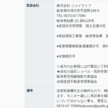
取扱会社
株式会社 ジョイライフ
岐阜県中津川市手賀野189-5
TEL:0573-67-7090
岐阜県知事 (2) 第5125号
●賃貸住宅管理業 国土交通大臣（0
●登録電気工事業 岐阜県知事 第2
●産業廃棄物収集運搬業許可 第021
●古物商許可
☆遠方のお客様にはIT重説にて対
★自社の油圧ショベル・高所作業
岐阜県宅地建物取引業協会
全国賃貸不動産管理業協会
備考
浴室乾燥機付きの物件なので、梅
ます。モニター越しに来訪者を確
について分からない事も、豊富な
0573-67-7090/fudousan@jo