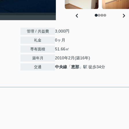
）
3,000円
管理 / 共益費
0ヶ月
礼金
51.66㎡
専有面積
2010年2月(築16年)
築年月
中央線
「
恵那
」駅 徒歩34分
交通