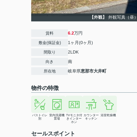
【外観】
外観写真（昼
6.2
万円
賃料
1ヶ月(0ヶ月)
敷金(保証金)
2LDK
間取り
南
向き
岐阜県
恵那市
大井町
所在地
物件の特徴
バストイレ
室内洗濯機
TVモニタ付
カウンター
浴室乾燥機
別
置場
きインター
キッチン
ホン
セールスポイント