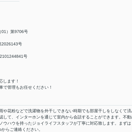
1）第9706号
026143号
01244841号
応します！
車で管理もお任せください！
雨や花粉などで洗濯物を外干しできない時期でも部屋干しをしなくて済
認して、インターホンを通じて室内から会話することができます。不動
ノウハウを持ったジョイライフスタッフが丁寧に対応致します。まずは
ylife.jpからご連絡ください。