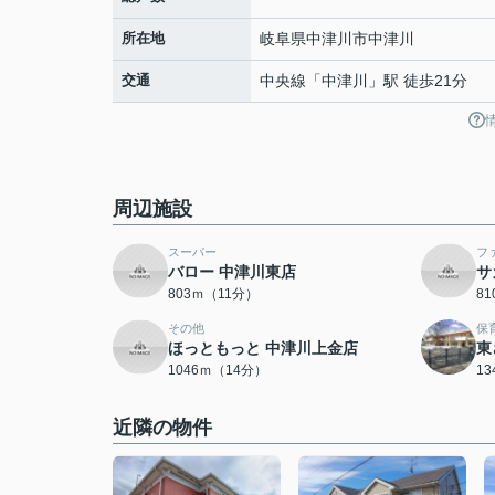
所在地
岐阜県
中津川市
中津川
交通
中央線
「
中津川
」駅 徒歩21分
周辺施設
スーパー
フ
バロー 中津川東店
サ
803ｍ（11分）
8
その他
保
ほっともっと 中津川上金店
東
1046ｍ（14分）
1
近隣の物件