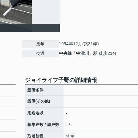
1994年12月(築31年)
築年
中央線
「
中津川
」駅 徒歩21分
交通
ジョイライフ子野の詳細情報
設備条件
設備(その他)
-
用途地域
-
募集戸数 / 総戸数
- / -
取引態様
貸主