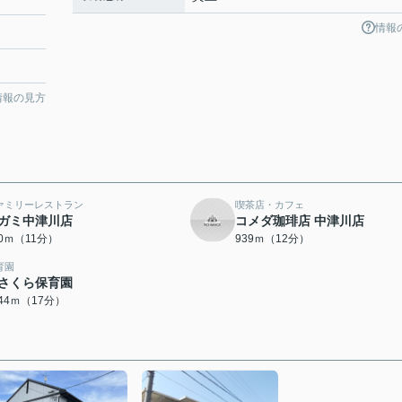
情報
情報の見方
ァミリーレストラン
喫茶店・カフェ
ガミ中津川店
コメダ珈琲店 中津川店
10ｍ（11分）
939ｍ（12分）
育園
さくら保育園
344ｍ（17分）