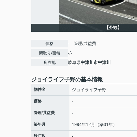
【外観】
-
管理/共益費
-
価格
-/-
間取り/面積
岐阜県
中津川市
中津川
所在地
ジョイライフ子野の基本情報
物件名
ジョイライフ子野
価格
-
管理/共益費
-
築年月
1994年12月（築31年）
総戸数
-