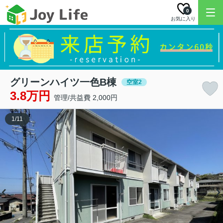
0
お気に入り
グリーンハイツ一色B棟
空室2
3.8万円
管理/共益費 2,000円
1
/
11