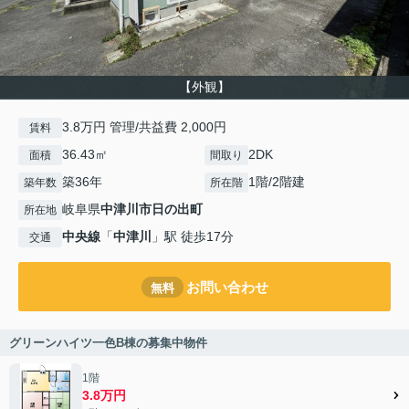
【外観】
3.8万円 管理/共益費 2,000円
賃料
36.43㎡
2DK
面積
間取り
築36年
1階/2階建
築年数
所在階
岐阜県
中津川市
日の出町
所在地
中央線
「
中津川
」駅 徒歩17分
交通
お問い合わせ
無料
グリーンハイツ一色B棟の募集中物件
1階
3.8万円