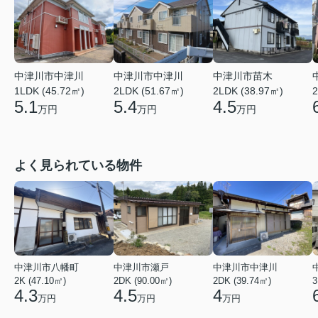
中津川市中津川
中津川市中津川
中津川市苗木
1LDK (45.72㎡)
2LDK (51.67㎡)
2LDK (38.97㎡)
2
5.1
5.4
4.5
万円
万円
万円
よく見られている物件
中津川市八幡町
中津川市瀬戸
中津川市中津川
2K (47.10㎡)
2DK (90.00㎡)
2DK (39.74㎡)
3
4.3
4.5
4
万円
万円
万円