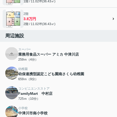
1階 / 11.02坪(36.43㎡)
2階
3.8万円
2階 / 11.02坪(36.43㎡)
周辺施設
スーパー
業務用食品スーパー アミカ 中津川店
259ｍ（4分）
幼稚園
幼保連携型認定こども園南さくら幼稚園
659ｍ（9分）
コンビニエンスストア
FamilyMart 中村店
725ｍ（10分）
小学校
中津川市南小学校