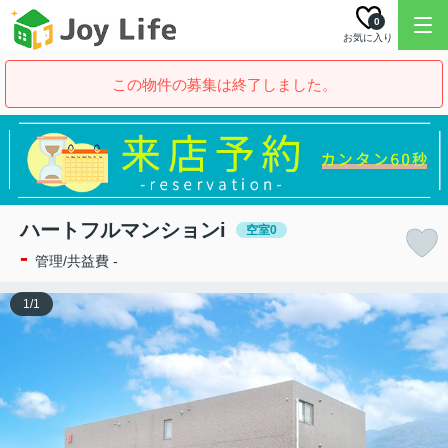
0
お気に入り
この物件の募集は終了しました。
ハートフルマンションi
空室0
-
管理/共益費 -
1
/
1