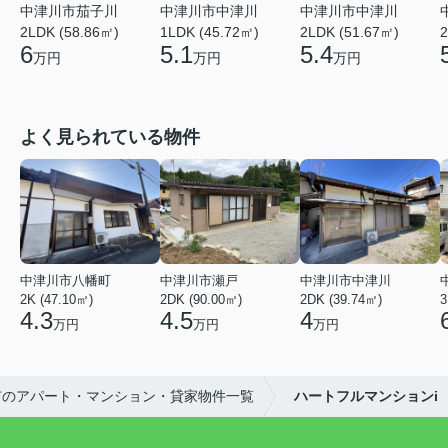
中津川市茄子川
中津川市中津川
中津川市中津川
2LDK (58.86㎡)
1LDK (45.72㎡)
2LDK (51.67㎡)
2
6
5.1
5.4
万円
万円
万円
よく見られている物件
中津川市八幡町
中津川市瀬戸
中津川市中津川
2K (47.10㎡)
2DK (90.00㎡)
2DK (39.74㎡)
3
4.3
4.5
4
万円
万円
万円
市のアパート・マンション・貸家物件一覧
ハートフルマンションi