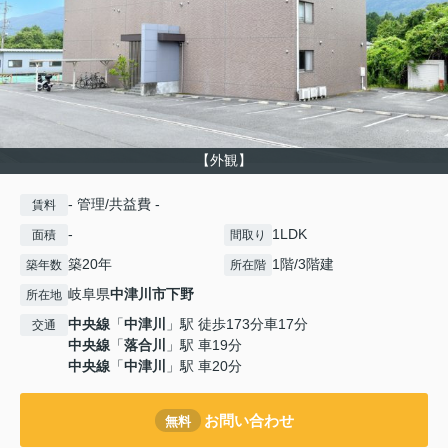
【外観】
- 管理/共益費 -
賃料
-
1LDK
面積
間取り
築20年
1階/3階建
築年数
所在階
岐阜県
中津川市
下野
所在地
中央線
「
中津川
」駅 徒歩173分車17分
交通
中央線
「
落合川
」駅 車19分
中央線
「
中津川
」駅 車20分
お問い合わせ
無料