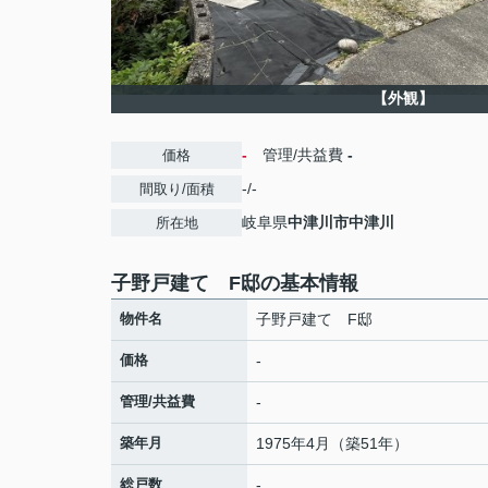
【外観】
-
管理/共益費
-
価格
-/-
間取り/面積
岐阜県
中津川市
中津川
所在地
子野戸建て F邸の基本情報
物件名
子野戸建て F邸
価格
-
管理/共益費
-
築年月
1975年4月（築51年）
総戸数
-