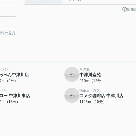
情報
情報の見方
ーメン
その他
っぺん中津川店
中津川斎苑
90ｍ（9分）
910ｍ（12分）
ーパー
喫茶店・カフェ
ロー 中津川東店
コメダ珈琲店 中津川店
87ｍ（13分）
1123ｍ（15分）