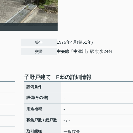
1975年4月(築51年)
築年
中央線
「
中津川
」駅 徒歩24分
交通
子野戸建て F邸の詳細情報
設備条件
設備(その他)
-
用途地域
-
募集戸数 / 総戸数
- / -
取引態様
一般媒介