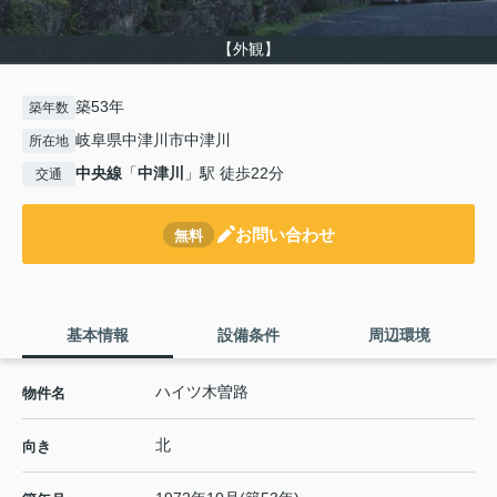
【外観】
築53年
築年数
岐阜県中津川市中津川
所在地
中央線
「
中津川
」駅 徒歩22分
交通
お問い合わせ
無料
基本情報
設備条件
周辺環境
ハイツ木曽路
物件名
北
向き