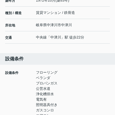
1972年10月(築53年)
築年月
賃貸マンション / 鉄骨造
種別 / 構造
岐阜県
中津川市
中津川
所在地
中央線
「
中津川
」駅 徒歩22分
交通
設備条件
フローリング
設備条件
ベランダ
プロパンガス
公営水道
浄化槽排水
電気有
照明器具付き
ガスコンロ