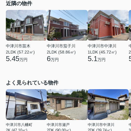
近隣の物件
中津川市苗木
中津川市茄子川
中津川市中津川
2LDK (57.22㎡)
2LDK (58.86㎡)
1LDK (45.72㎡)
2
5.45
6
5.1
万円
万円
万円
よく見られている物件
中津川市八幡町
中津川市瀬戸
中津川市中津川
2K (47.10㎡)
2DK (90.00㎡)
2DK (39.74㎡)
3