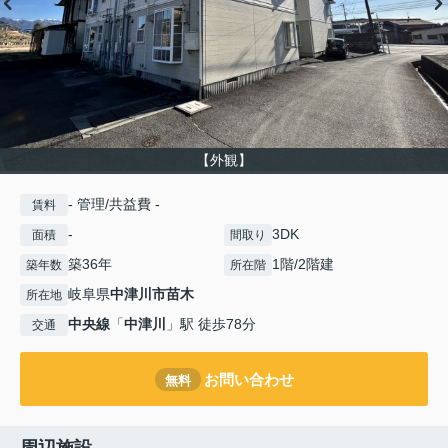
【外観】
- 管理/共益費 -
賃料
-
3DK
面積
間取り
築36年
1階/2階建
築年数
所在階
岐阜県
中津川市
苗木
所在地
中央線
「
中津川
」駅 徒歩78分
交通
お問い合わせ
無料