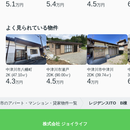
5.1
5.4
4.5
万円
万円
万円
よく見られている物件
中津川市八幡町
中津川市瀬戸
中津川市中津川
2K (47.10㎡)
2DK (90.00㎡)
2DK (39.74㎡)
3
4.3
4.5
4
万円
万円
万円
市のアパート・マンション・貸家物件一覧
レジデンスITO B棟
株式会社 ジョイライフ