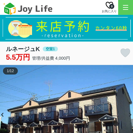
0
お気に入り
ルネージュK
空室1
5.5万円
管理/共益費 4,000円
1
/
12