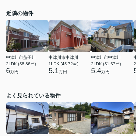
近隣の物件
中津川市茄子川
中津川市中津川
中津川市中津川
2LDK (58.86㎡)
1LDK (45.72㎡)
2LDK (51.67㎡)
2
6
5.1
5.4
万円
万円
万円
よく見られている物件