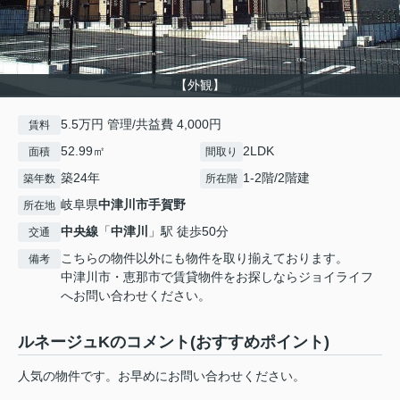
【外観】
5.5万円 管理/共益費 4,000円
賃料
52.99㎡
2LDK
面積
間取り
築24年
1-2階/2階建
築年数
所在階
岐阜県
中津川市
手賀野
所在地
中央線
「
中津川
」駅 徒歩50分
交通
こちらの物件以外にも物件を取り揃えております。
備考
中津川市・恵那市で賃貸物件をお探しならジョイライフ
へお問い合わせください。
ルネージュKのコメント(おすすめポイント)
人気の物件です。お早めにお問い合わせください。