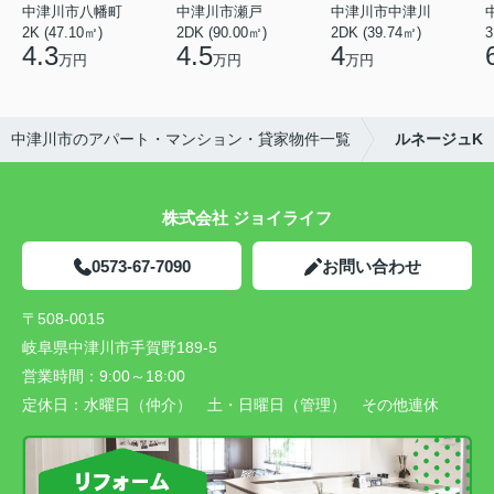
中津川市八幡町
中津川市瀬戸
中津川市中津川
2K (47.10㎡)
2DK (90.00㎡)
2DK (39.74㎡)
3
4.3
4.5
4
万円
万円
万円
中津川市のアパート・マンション・貸家物件一覧
ルネージュK
株式会社 ジョイライフ
0573-67-7090
お問い合わせ
〒508-0015
岐阜県中津川市手賀野189-5
営業時間：
9:00～18:00
定休日：
水曜日（仲介） 土・日曜日（管理） その他連休