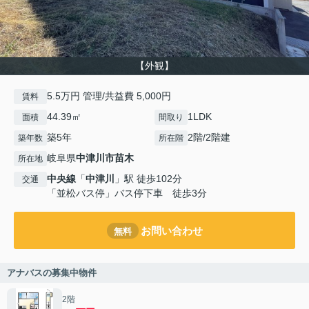
【外観】
5.5万円 管理/共益費 5,000円
賃料
44.39㎡
1LDK
面積
間取り
築5年
2階/2階建
築年数
所在階
岐阜県
中津川市
苗木
所在地
中央線
「
中津川
」駅 徒歩102分
交通
「並松バス停」バス停下車 徒歩3分
お問い合わせ
無料
アナバスの募集中物件
2階