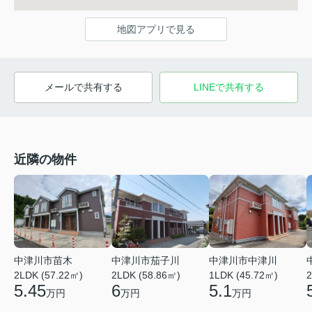
地図アプリで見る
メールで共有する
LINEで共有する
近隣の物件
中津川市苗木
中津川市茄子川
中津川市中津川
2LDK (57.22㎡)
2LDK (58.86㎡)
1LDK (45.72㎡)
2
5.45
6
5.1
万円
万円
万円