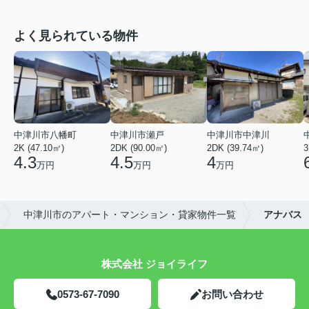
よく見られている物件
中津川市八幡町
中津川市瀬戸
中津川市中津川
2K (47.10㎡)
2DK (90.00㎡)
2DK (39.74㎡)
3
4.3
4.5
4
万円
万円
万円
中津川市のアパート・マンション・貸家物件一覧
アナバス
株式会社 ジョイライフ
0573-67-7090
お問い合わせ