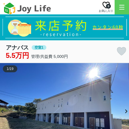
0
お気に入り
アナバス
空室1
5.5万円
管理/共益費 5,000円
1
/
19