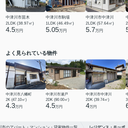
中津川市苗木
中津川市駒場
中津川市中津川
2LDK (38.97㎡)
1LDK (46.49㎡)
2LDK (57.64㎡)
2
4.5
5.05
5.7
万円
万円
万円
よく見られている物件
中津川市八幡町
中津川市瀬戸
中津川市中津川
2K (47.10㎡)
2DK (90.00㎡)
2DK (39.74㎡)
3
4.3
4.5
4
万円
万円
万円
川市のアパート・マンション・貸家物件一覧
レジデンス・モッポ