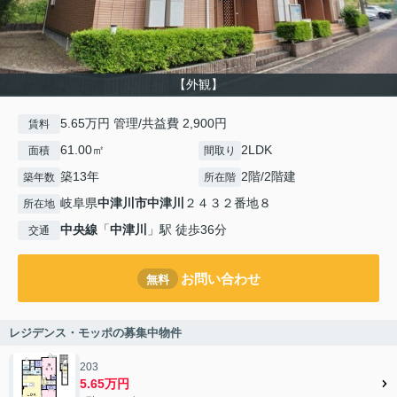
【外観】
5.65万円 管理/共益費 2,900円
賃料
61.00㎡
2LDK
面積
間取り
築13年
2階/2階建
築年数
所在階
岐阜県
中津川市
中津川
２４３２番地８
所在地
中央線
「
中津川
」駅 徒歩36分
交通
お問い合わせ
無料
レジデンス・モッポの募集中物件
203
5.65万円