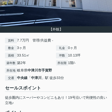
【外観】
7.7万円 管理/共益費 -
賃料
3ヶ月
0ヶ月
敷金
礼金
33.51㎡
10.13坪
面積
坪数
築2年
1階/-
築年数
所在階
岐阜県
中津川市
手賀野
所在地
中央線
「
中津川
」駅 徒歩33分
交通
セールスポイント
徒歩圏内にスーパーやコンビニもあり！19号沿いで利便性の良い
立地♪