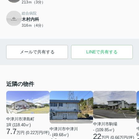
213ｍ（3分）
総合病院
木村内科
316ｍ（4分）
メールで共有する
LINEで共有する
近隣の物件
中津川市津島町
中津川市駒場
1R (118.40㎡)
中津川市中津川
7.7
- (109.85㎡)
万円 (
0.22
万円/坪)
22
6
- (49.68㎡)
万円 (
0.66
万円/坪)