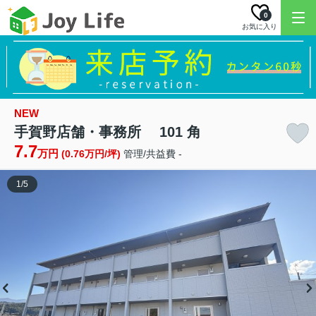
0
お気に入り
NEW
手賀野店舗・事務所 101 角
7.7
万円
(0.76万円/坪)
管理/共益費 -
1
/
5