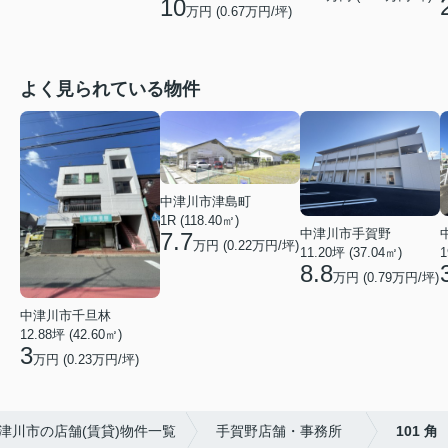
10
万円 (
0.67
万円/坪)
よく見られている物件
中津川市津島町
1R (118.40㎡)
中津川市手賀野
7.7
万円 (0.22万円/坪)
11.20坪 (37.04㎡)
1
8.8
万円 (0.79万円/坪)
中津川市千旦林
12.88坪 (42.60㎡)
3
万円 (0.23万円/坪)
津川市の店舗(賃貸)物件一覧
手賀野店舗・事務所
101 角