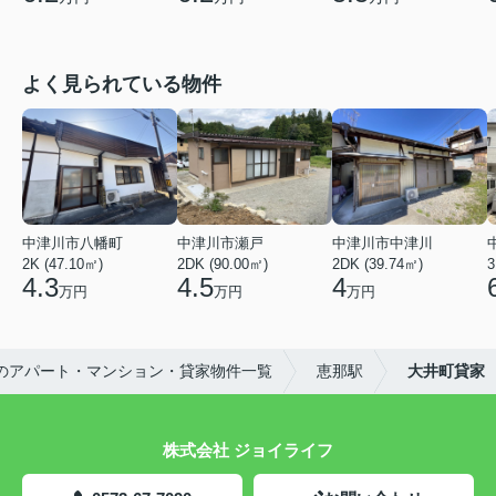
よく見られている物件
中津川市八幡町
中津川市瀬戸
中津川市中津川
2K (47.10㎡)
2DK (90.00㎡)
2DK (39.74㎡)
3
4.3
4.5
4
万円
万円
万円
のアパート・マンション・貸家物件一覧
恵那駅
大井町貸家
株式会社 ジョイライフ