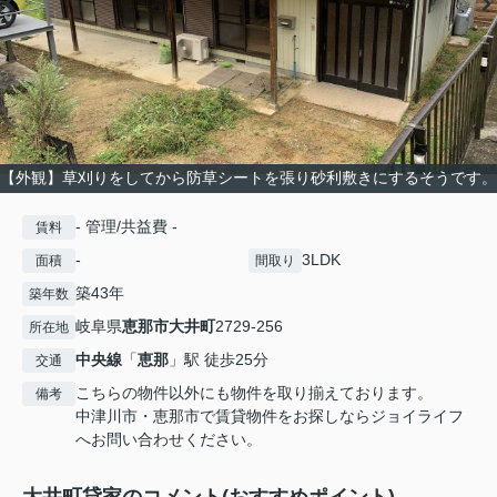
【外観】草刈りをしてから防草シートを張り砂利敷きにするそうです。
- 管理/共益費 -
賃料
-
3LDK
面積
間取り
築43年
築年数
岐阜県
恵那市
大井町
2729-256
所在地
中央線
「
恵那
」駅 徒歩25分
交通
こちらの物件以外にも物件を取り揃えております。
備考
中津川市・恵那市で賃貸物件をお探しならジョイライフ
へお問い合わせください。