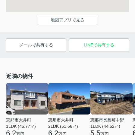
地図アプリで見る
メールで共有する
LINEで共有する
近隣の物件
恵那市大井町
恵那市大井町
恵那市長島町中野
1LDK (45.77㎡)
2LDK (51.66㎡)
1LDK (44.52㎡)
2
6.2
6.2
5.5
万円
万円
万円